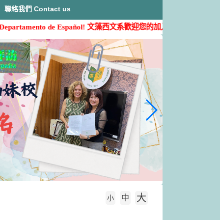
聯絡我們 Contact us
o de Español!
文藻西文系歡迎您的加入( ˶'ᵕ'˶)
大
中
字級大小
小