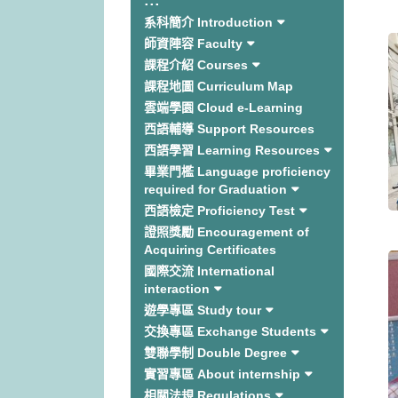
:::
系科簡介 Introduction
師資陣容 Faculty
課程介紹 Courses
課程地圖 Curriculum Map
雲端學園 Cloud e-Learning
西語輔導 Support Resources
西語學習 Learning Resources
畢業門檻 Language proficiency
required for Graduation
西語檢定 Proficiency Test
證照獎勵 Encouragement of
Acquiring Certificates
國際交流 International
interaction
遊學專區 Study tour
交換專區 Exchange Students
雙聯學制 Double Degree
實習專區 About internship
相關法規 Regulations