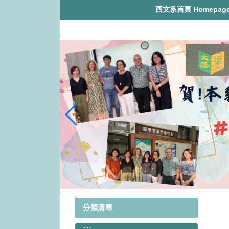
跳
西文系首頁 Homepag
到
主
要
內
容
區
塊
分類清單
:::