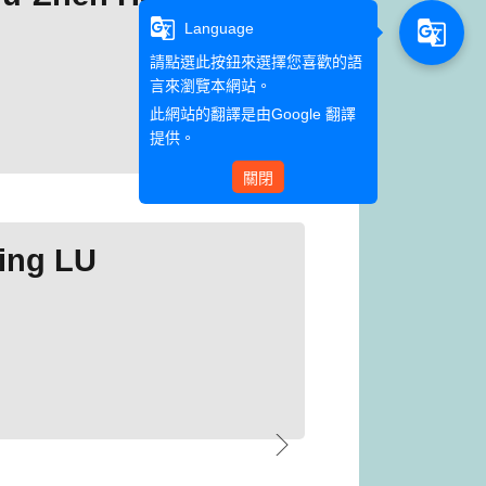
g_translate
g_translate
Language
請點選此按鈕來選擇您喜歡的語
言來瀏覽本網站。
此網站的翻譯是由
Google 翻譯
提供。
關閉
ing LU