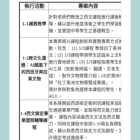
執行活動
專案內容
藉由
針對老師們教授之西文課程進行課後輔
就偏
1-1補救教學
導，藉以提升進度落後之學生們學習動
動機
機，並鞏固中等學生之基礎概念。
學輔
本專案將以課程創新與實務專案方式推
動，包含： (1) 1/3課程 教授拉丁美洲人
本專
文；(2) 1/3課程帶領學生認識糸上文物並
美與
1-2跨文化溝
進行實地硏究；(3) 1/3課程指導學生應用
與數
通：AI賦能下
AI工具（如影像辨識丶 翻譯、文本生
創作
的西班牙與拉
成），製作文物導覽介紹；(4)於期末舉
透過
美文物
辨「拉丁美洲文物導覽成果展」。
能將
預計參與對象為選修本課程的學生，約
新實
40人。
本系將開設西語檢定衝刺班課程來協助學
生通過畢業門檻，並取得西文能力檢定證
1.
1-4西文檢定專
書。 課程內容涵蓋西文文法及西文聽
2.強
業證照輔導課
力，同時在課程中安排5-10場全真模擬考
3.
程
試，藉以熟悉西文檢定方式及題型，並提
容跟
升檢定考試通過率。