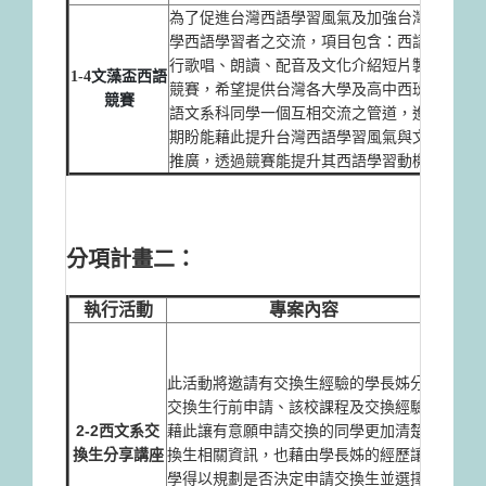
為了促進台灣西語學習風氣及加強台灣大
本專
學西語學習者之交流，項目包含：西語流
閱讀
行歌唱、朗讀、配音及文化介紹短片製作
1-4
文藻盃西語
增進
競賽，希望提供台灣各大學及高中西班牙
競賽
現。
語文系科同學一個互相交流之管道，進而
化本
期盼能藉此提升台灣西語學習風氣與文化
化，
推廣，透過競賽能提升其西語學習動機。
分項計畫二：
執行活動
專案內容
促進
能力
此活動將邀請有交換生經驗的學長姊分享
關決
交換生行前申請、該校課程及交換經驗，
長姊
2-2西文系交
藉此讓有意願申請交換的同學更加清楚交
換生
換生分享講座
換生相關資訊，也藉由學長姊的經歷讓同
應等
學得以規劃是否決定申請交換生並選擇適
的動