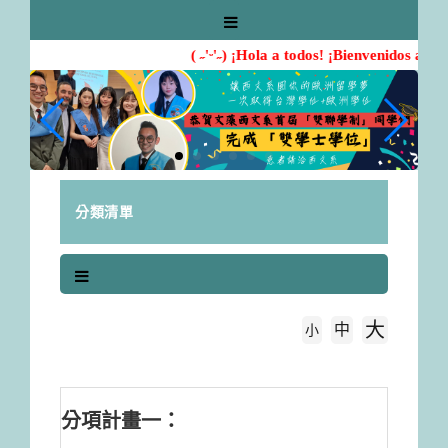
跳
到
主
( ˶'ᵕ'˶) ¡Hola a todos! ¡Bienvenidos al D
要
內
容
區
塊
分類清單
大
中
字級大小
小
首頁
執行項目(Plan)
分項計畫一：