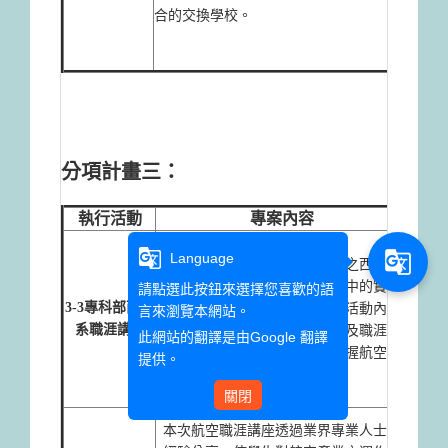
合的交換學校。
自我
行更
件與
分項計畫三：
執行活動
專案內容
本專
g_translate
g_translate
Language
本次生涯講座將邀請航空業界之西文系
產業
畢業校友，分享其在工作場域中的實際
工作
請點選此按鈕來選擇您喜歡的語
3-3專科部西文
經驗、能力需求與求職技巧。活動內容
現。
言來瀏覽本網站。
系職涯講座
包含講者演講、Q&A交流，以及職涯方
透過
此網站的翻譯是由
Google 翻譯
向建議等，協助同學更清楚掌握航空業
了解
提供。
的知識。
容、
關閉
航空
本專
本次航空職涯講座透過業界專業人士之
力、