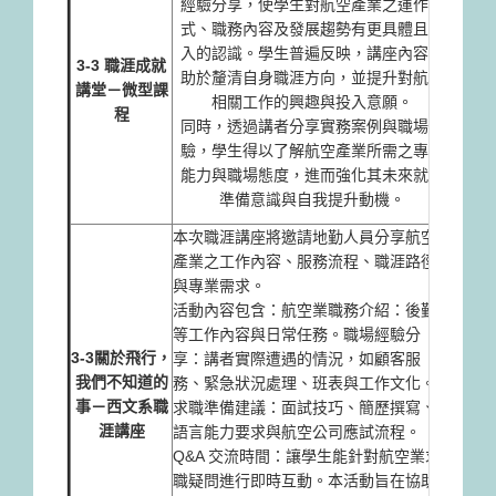
經驗分享，使學生對航空產業之運作模
並增
式、職務內容及發展趨勢有更具體且深
職場
入的認識。學生普遍反映，講座內容有
3-3 職涯成就
透過
助於釐清自身職涯方向，並提升對航空
講堂－微型課
特質
相關工作的興趣與投入意願。
程
方向
同時，透過講者分享實務案例與職場經
與溝
驗，學生得以了解航空產業所需之專業
職技
能力與職場態度，進而強化其未來就業
力有
準備意識與自我提升動機。
力。
本次職涯講座將邀請地勤人員分享航空
產業之工作內容、服務流程、職涯路徑
與專業需求。
本次
活動內容包含：航空業職務介紹：後勤
經驗
等工作內容與日常任務。職場經驗分
式、
3-3
關於飛行，
享：講者實際遭遇的情況，如顧客服
入的
我們不知道的
務、緊急狀況處理、班表與工作文化。
助於
事－西文系職
求職準備建議：面試技巧、簡歷撰寫、
相關
涯講座
語言能力要求與航空公司應試流程。
過講
Q&A 交流時間：讓學生能針對航空業求
得以
職疑問進行即時互動。本活動旨在協助
場態