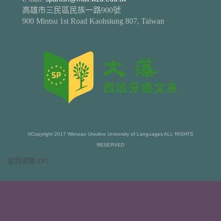
高雄市三民區民族一路900號
900 Mintsu 1st Road Kaohsiung 807, Taiwan
©Copyright 2017 Wenzao Ursuline University of Languages ALL RIGHTS
RESERVED
當頁瀏覽:191