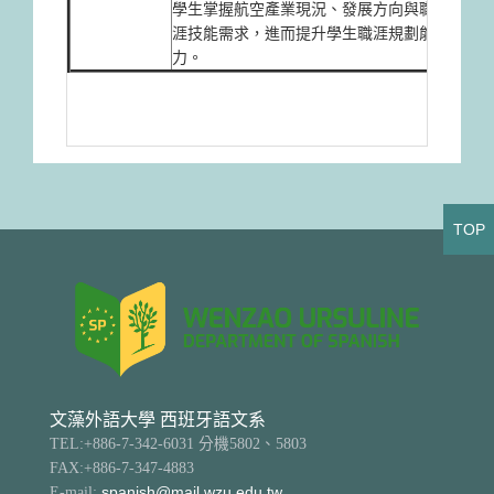
學生掌握航空產業現況、發展方向與職
與自
涯技能需求，進而提升學生職涯規劃能
力。
TOP
文藻外語大學 西班牙語文系
TEL:+886-7-342-6031 分機5802、5803
FAX:+886-7-347-4883
E-mail:
spanish@mail.wzu.edu.tw