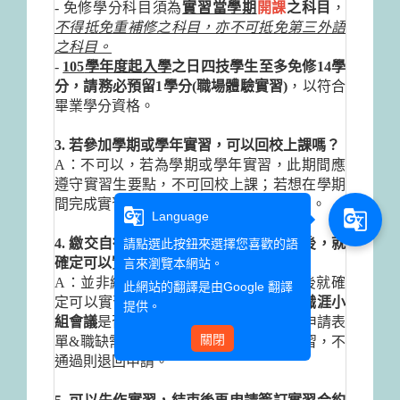
- 免修學分科目須為
實習當學期
開課
之科目
，
不得抵免重補修之科目，亦不可抵免第三外語
之科目。
-
105
學年度起入學
之日四技學生至多免修
14
學
分，請務必預留
1
學分
(
職場體驗實習
)
，以符合
畢業學分資格。
3. 若參加學期或學年實習，可以回校上課嗎？
A：不可以，若為學期或學年實習，此期間應
遵守實習生要點，不可回校上課；若想在學期
間完成實習學分，則應選擇「職場體驗」。
g_translate
g_translate
Language
4. 繳交
自行尋找實習機構
申請表至系辦後，就
請點選此按鈕來選擇您喜歡的語
確定可以實習了嗎？
言來瀏覽本網站。
A：並非繳交自行尋找實習機構申請表後就確
此網站的翻譯是由
Google 翻譯
定可以實習，須待本系召開
產學合作與職涯小
提供。
組會議
是否符合實習要點(根據自覓機構申請表
關閉
單&職缺需求表)，會議通過即可進行實習，不
通過則退回申請。