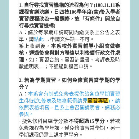
1. 自行尋找實習機構的流程為何？(108.11.11系
課程會議決議，日四技106學年度(含)後入學者
實習課程改為一般選修，故「有條件」開放自
行尋找實習機構)
A：請於每學期申請時間內繳交系上公告之表
單，
請
點此
→申請文件缺一不可。
系上收到後，
本系
校外實習輔導小組
會做審
核，通過後會與對方聯絡以利後續行政文件處
理，
如：實習合約、實習計畫書、考評表及時
數證明表…；不通過則退回申請。
2. 若為學期實習，如何免修實習當學期的學
分？
A：
本系會有制式免修表提供給各位學期實習
生(制式免修表及填寫範例請見
實習專區
)
，請
依照表格填寫，且系上會召開說明會，請務必
參與。
- 擬免修科目總學分數
不得超過
15
學分
，若欲
免修課程為學年課，僅免修實習當學期，另一
學期課程仍需上課才算學分。