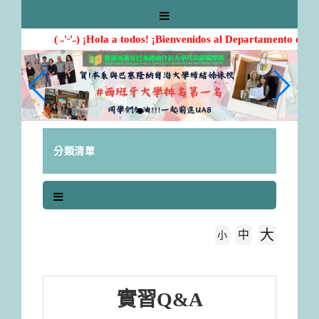
跳
到
主
( ˶'ᵕ'˶) ¡Hola a todos! ¡Bienvenidos al Departamento de Es
要
內
容
區
塊
分類清單
大
中
字級大小
小
首頁
Q&A
實習Q&A