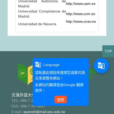
Universidad Autónoma de
http://www.uam.es
Madrid
Universidad Complutense de
http://www.ucm.es
Madrid
http://www.unav.es
Universidad de Navarra
TOP
g_translate
g_translate
Language
請點選此按鈕來選擇您喜歡的語
言來瀏覽本網站。
此網站的翻譯是由
Google 翻譯
提供。
文藻外語大學 西班牙語文系
關閉
TEL:+886-7-342-6031 分機5802、5803
FAX:+886-7-347-4883
E-mail:
spanish@mail.wzu.edu.tw