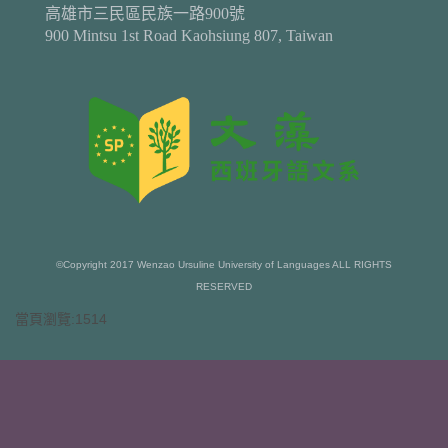
高雄市三民區民族一路900號
900 Mintsu 1st Road Kaohsiung 807, Taiwan
©Copyright 2017 Wenzao Ursuline University of Languages ALL RIGHTS
RESERVED
當頁瀏覽:1514