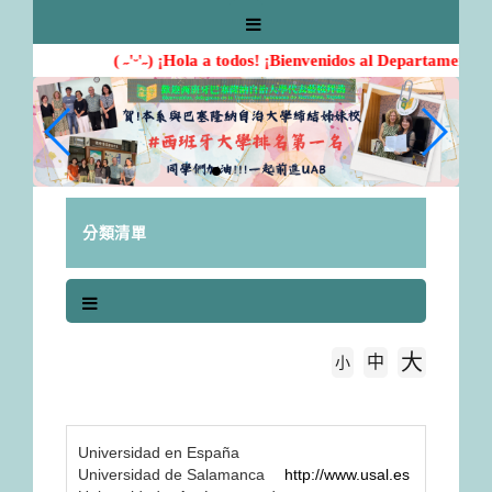
跳
到
主
( ˶'ᵕ'˶) ¡Hola a todos! ¡Bienvenidos al Departamento 
要
內
容
區
塊
分類清單
大
中
字級大小
小
首頁
Universidad en España
Universidad en España
Universidad de Salamanca
http://www.usal.es