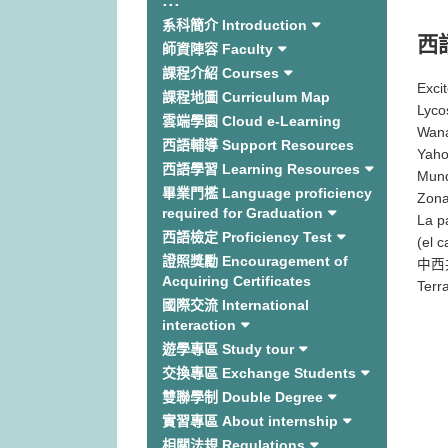
:::
系科簡介 Introduction
西
師資陣容 Faculty
課程介紹 Courses
Exci
課程地圖 Curriculum Map
Lyco
雲端學園 Cloud e-Learning
Wan
西語輔導 Support Resources
Yah
西語學習 Learning Resources
Mund
畢業門檻 Language proficiency
Zon
required for Graduation
La p
西語檢定 Proficiency Test
(el c
證照獎勵 Encouragement of
中西
Acquiring Certificates
Terr
國際交流 International
interaction
遊學專區 Study tour
交換專區 Exchange Students
雙聯學制 Double Degree
實習專區 About internship
相關法規 Regulations