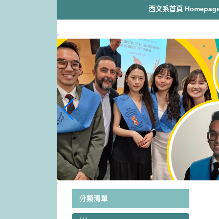
跳
西文系首頁 Homepag
到
主
要
內
容
區
塊
分類清單
:::