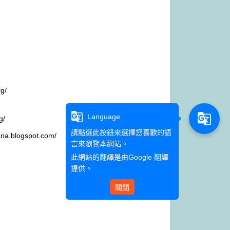
g/
g_translate
g_translate
Language
g/
請點選此按鈕來選擇您喜歡的語
pana.blogspot.com/
言來瀏覽本網站。
此網站的翻譯是由
Google 翻譯
提供。
關閉