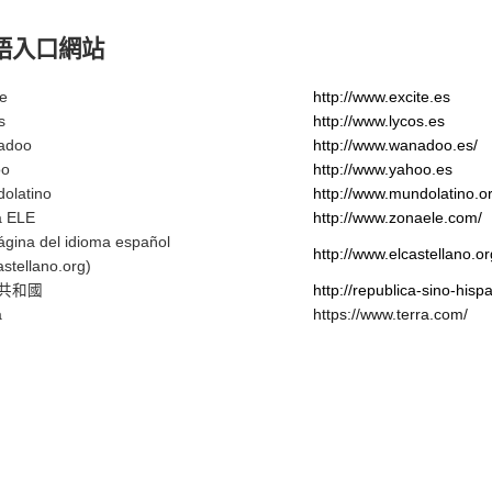
語入口網站
te
http://www.excite.es
s
http://www.lycos.es
adoo
http://www.wanadoo.es/
oo
http://www.yahoo.es
olatino
http://www.mundolatino.or
a ELE
http://www.zonaele.com/
ágina del idioma español
http://www.elcastellano.or
astellano.org)
共和國
http://republica-sino-his
a
https://www.terra.com/