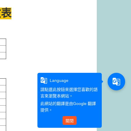
效表
g_translate
g_translate
Language
請點選此按鈕來選擇您喜歡的語
言來瀏覽本網站。
此網站的翻譯是由
Google 翻譯
提供。
關閉