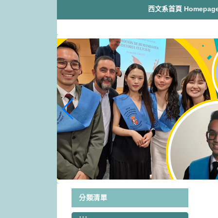
跳
西文系首頁 Homepag
到
主
要
內
容
區
塊
分類清單
:::