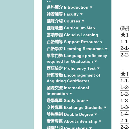
:::
系科簡介 Introduction
師資陣容 Faculty
課程介紹 Courses
課程地圖 Curriculum Map
(點
★
雲端學園 Cloud e-Learning
1-
西語輔導 Support Resources
2-
西語學習 Learning Resources
2-
畢業門檻 Language proficiency
required for Graduation
西語檢定 Proficiency Test
★
證照獎勵 Encouragement of
1-
Acquiring Certificates
1-
國際交流 International
1-
interaction
1-
遊學專區 Study tour
1-
交換專區 Exchange Students
1-
雙聯學制 Double Degree
2-
實習專區 About internship
2-
相關法規 Regulations