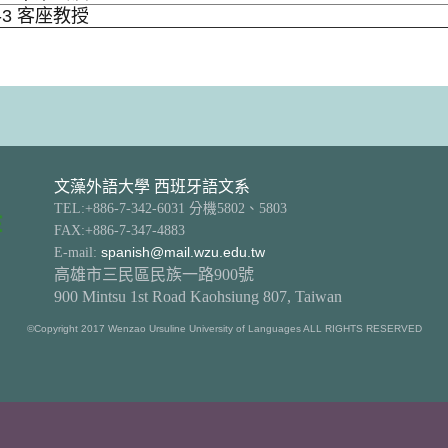
2-3 客座教授
文藻外語大學 西班牙語文系
TEL:+886-7-342-6031 分機5802、5803
FAX:+886-7-347-4883
E-mail:
spanish@mail.wzu.edu.tw
高雄市三民區民族一路900號
900 Mintsu 1st Road Kaohsiung 807, Taiwan
©Copyright 2017 Wenzao Ursuline University of Languages ALL RIGHTS RESERVED