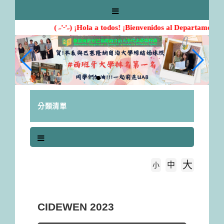
跳
到
主
( ˶'ᵕ'˶) ¡Hola a todos! ¡Bienvenidos al Departamento 
要
內
容
區
塊
分類清單
大
中
字級大小
小
首頁
CIDEWEN 2023
CIDEWEN 2023