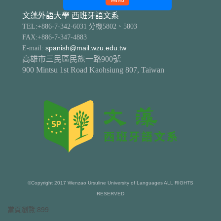
文藻外語大學 西班牙語文系
TEL:+886-7-342-6031 分機5802、5803
FAX:+886-7-347-4883
E-mail:
spanish@mail.wzu.edu.tw
高雄市三民區民族一路900號
900 Mintsu 1st Road Kaohsiung 807, Taiwan
©Copyright 2017 Wenzao Ursuline University of Languages ALL RIGHTS
RESERVED
當頁瀏覽:899