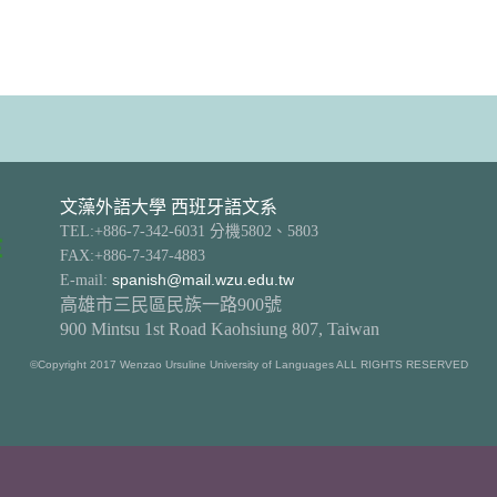
文藻外語大學 西班牙語文系
TEL:+886-7-342-6031 分機5802、5803
FAX:+886-7-347-4883
E-mail:
spanish@mail.wzu.edu.tw
高雄市三民區民族一路900號
900 Mintsu 1st Road Kaohsiung 807, Taiwan
©Copyright 2017 Wenzao Ursuline University of Languages ALL RIGHTS RESERVED