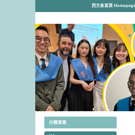
跳
西文系首頁 Homepag
到
主
要
內
容
區
塊
分類清單
:::