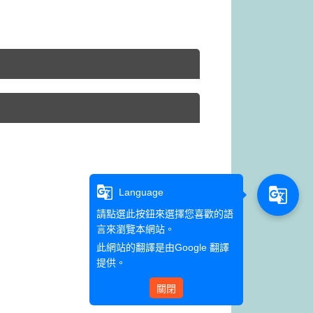
g_translate
g_translate
Language
請點選此按鈕來選擇您喜歡的語
言來瀏覽本網站。
此網站的翻譯是由
Google 翻譯
提供。
關閉