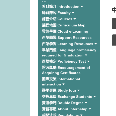
:::
系科簡介 Introduction
師資陣容 Faculty
課程介紹 Courses
課程地圖 Curriculum Map
雲端學園 Cloud e-Learning
西語輔導 Support Resources
西語學習 Learning Resources
畢業門檻 Language proficiency
required for Graduation
西語檢定 Proficiency Test
證照獎勵 Encouragement of
Acquiring Certificates
國際交流 International
interaction
遊學專區 Study tour
交換專區 Exchange Students
雙聯學制 Double Degree
實習專區 About internship
相關法規 Regulations