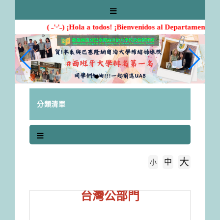
跳
到
主
( ˶'ᵕ'˶) ¡Hola a todos! ¡Bienvenidos al Departamento de
要
內
容
區
塊
分類清單
大
中
字級大小
小
首頁
台灣公部門
台灣公部門