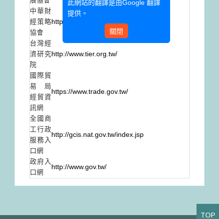
展協會
此網站的翻譯是由
Google 翻譯
中華財
提供。
經策略
http://www.cafes.org.tw/index.asp
關閉
協會
台灣經
濟研究
http://www.tier.org.tw/
院
國際貿
易局
https://www.trade.gov.tw/
經貿資
訊網
全國商
工行政
http://gcis.nat.gov.tw/index.jsp
服務入
口網
政府入
http://www.gov.tw/
口網
TOP