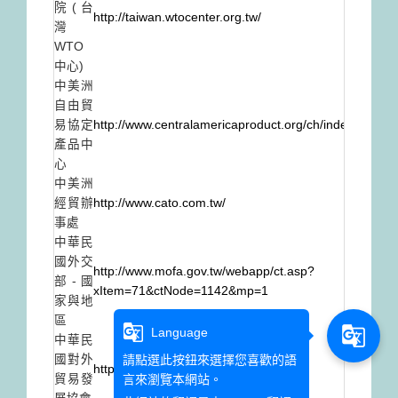
院(台
http://taiwan.wtocenter.org.tw/
灣
WTO
中心)
中美洲
自由貿
易協定
http://www.centralamericaproduct.org/ch/index.php
產品中
心
中美洲
經貿辦
http://www.cato.com.tw/
事處
中華民
國外交
http://www.mofa.gov.tw/webapp/ct.asp?
部-國
xItem=71&ctNode=1142&mp=1
家與地
區
g_translate
g_translate
Language
中華民
請點選此按鈕來選擇您喜歡的語
國對外
http://www.taitra.com.tw/
言來瀏覽本網站。
貿易發