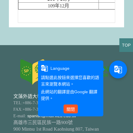
109年12月
TOP
g_translate
g_translate
Language
請點選此按鈕來選擇您喜歡的語
言來瀏覽本網站。
此網站的翻譯是由
Google 翻譯
文藻外語大學 西班牙語文系
提供。
TEL:+886-7-342-6031 分機5802、5803
關閉
FAX:+886-7-347-4883
E-mail:
spanish@mail.wzu.edu.tw
高雄市三民區民族一路900號
900 Mintsu 1st Road Kaohsiung 807, Taiwan