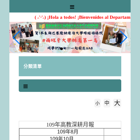
跳
到
主
( ˶'ᵕ'˶) ¡Hola a todos! ¡Bienvenidos al Departamento
要
內
容
區
塊
分類清單
大
中
字級大小
小
首頁
執行成果(Monthly report)
109年高教深耕月報
109年8月
109年
109年10月
109