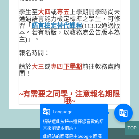
學生至
大四
或
專五
上學期開學時尚未
通過語言能力檢定標準之學生，可修
習「
語言檢定替代課程
(113.12通過版
本。若有新版，以教務處公告版本為
主)」。
報名時間：
請於
大三
或
專四
下學期
前往教務處詢
問！
~有需要之同學，注意報名期限
哦~
g_translate
g_translate
Language
請點選此按鈕來選擇您喜歡的語
TOP
言來瀏覽本網站。
此網站的翻譯是由
Google 翻譯