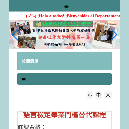
跳
到
主
( ˶'ᵕ'˶) ¡Hola a todos! ¡Bienvenidos al Departamento de 
要
內
容
區
塊
分類清單
大
中
字級大小
小
首頁
替代課程
語言檢定畢業門檻
替代課程
修課資格：