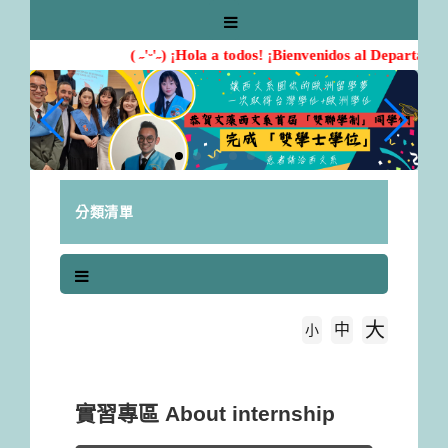
跳
到
主
( ˶'ᵕ'˶) ¡Hola a todos! ¡Bienvenidos al Departame
要
內
容
區
塊
分類清單
大
中
字級大小
小
首頁
實習專區 About internship
實習專區 About internship