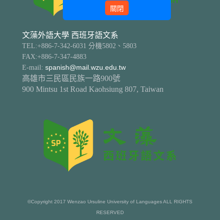
關閉
文藻外語大學 西班牙語文系
TEL:+886-7-342-6031 分機5802、5803
FAX:+886-7-347-4883
E-mail:
spanish@mail.wzu.edu.tw
高雄市三民區民族一路900號
900 Mintsu 1st Road Kaohsiung 807, Taiwan
©Copyright 2017 Wenzao Ursuline University of Languages ALL RIGHTS
RESERVED