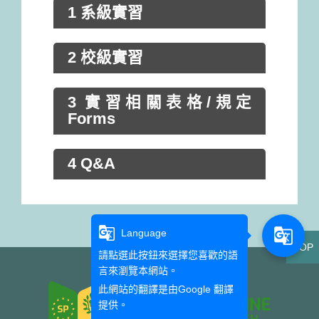
1 系級實習
2 校級實習
3 實習相關表格/規定
Forms
4 Q&A
g_translate
g_translate
Language
TOP
請點選此按鈕來選擇您喜歡的語
言來瀏覽本網站。
此網站的翻譯是由
Google 翻譯
提供。