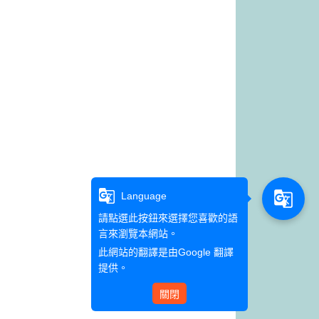
g_translate
g_translate
Language
請點選此按鈕來選擇您喜歡的語
言來瀏覽本網站。
此網站的翻譯是由
Google 翻譯
提供。
關閉