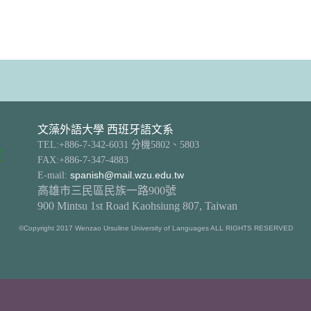
文藻外語大學 西班牙語文系
TEL:+886-7-342-6031 分機5802、5803
FAX:+886-7-347-4883
E-mail:
spanish@mail.wzu.edu.tw
高雄市三民區民族一路900號
900 Mintsu 1st Road Kaohsiung 807, Taiwan
©Copyright 2017 Wenzao Ursuline University of Languages ALL RIGHTS RESERVED