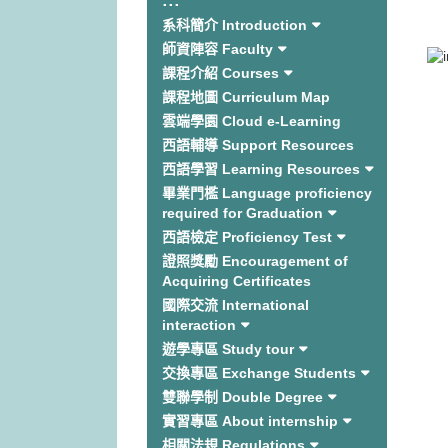
:::
系科簡介 Introduction
師資陣容 Faculty
課程介紹 Courses
課程地圖 Curriculum Map
雲端學園 Cloud e-Learning
西語輔導 Support Resources
西語學習 Learning Resources
畢業門檻 Language proficiency
required for Graduation
西語檢定 Proficiency Test
證照獎勵 Encouragement of
Acquiring Certificates
國際交流 International
interaction
遊學專區 Study tour
交換專區 Exchange Students
雙聯學制 Double Degree
實習專區 About internship
相關法規 Regulations