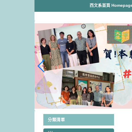
跳
西文系首頁 Homepag
到
主
要
內
容
區
塊
分類清單
:::