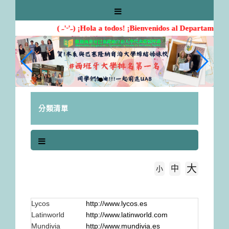
跳
到
主
( ˶'ᵕ'˶) ¡Hola a todos! ¡Bienvenidos al Departamento
要
內
容
區
塊
分類清單
大
中
字級大小
小
首頁
Radios, Noticias, Perióticos
Lycos
http://www.lycos.es
Latinworld
http://www.latinworld.com
Mundivia
http://www.mundivia.es