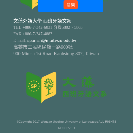
關閉
文藻外語大學 西班牙語文系
TEL:+886-7-342-6031 分機5802、5803
FAX:+886-7-347-4883
E-mail:
spanish@mail.wzu.edu.tw
高雄市三民區民族一路900號
900 Mintsu 1st Road Kaohsiung 807, Taiwan
©Copyright 2017 Wenzao Ursuline University of Languages ALL RIGHTS
RESERVED