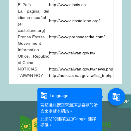
El País
http://www.elpais.es
La página del
idioma español
http://www.elcastellano.org/
(el
castellano.org)
Prensa Escrita
http://www.prensaescrita.com/
Government
Information
http://www.taiwan.gov.tw/
Office, Republic
of China
NOTICIAS
http://www.taiwan.gov.tw/news.php
TAIWAN HOY
http://noticias.nat.gov.tw/list_tr.php
g_translate
g_translate
Language
TOP
請點選此按鈕來選擇您喜歡的語
言來瀏覽本網站。
此網站的翻譯是由
Google 翻譯
提供。