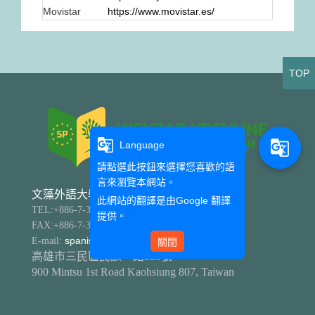
Movistar
https://www.movistar.es/
TOP
g_translate
g_translate
Language
請點選此按鈕來選擇您喜歡的語
言來瀏覽本網站。
文藻外語大學 西班牙語文系
此網站的翻譯是由
Google 翻譯
TEL:+886-7-342-6031 分機5802、5803
提供。
FAX:+886-7-347-4883
E-mail:
spanish@mail.wzu.edu.tw
關閉
高雄市三民區民族一路900號
900 Mintsu 1st Road Kaohsiung 807, Taiwan