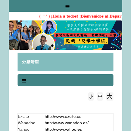
跳
到
主
( ˶'ᵕ'˶) ¡Hola a todos! ¡Bienvenidos al Departam
要
內
容
區
塊
分類清單
大
中
字級大小
小
首頁
Buscadores
Excite
http://www.excite.es
Wanadoo
http://www.wanadoo.es/
Yahoo
http://www.yahoo.es