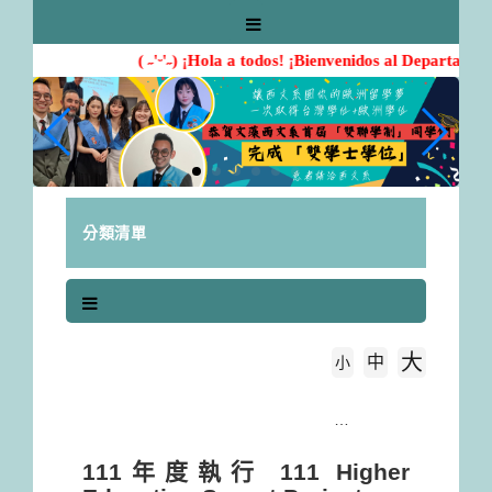
跳
到
主
( ˶'ᵕ'˶) ¡Hola a todos! ¡Bienvenidos al Departamen
要
內
容
區
塊
分類清單
大
中
字級大小
小
首頁
111年度執行 111 Higher Education Sprout Project
111年度執行 111 Higher