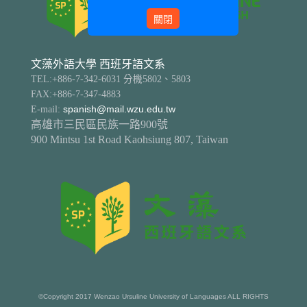
關閉
文藻外語大學 西班牙語文系
TEL:+886-7-342-6031 分機5802、5803
FAX:+886-7-347-4883
E-mail:
spanish@mail.wzu.edu.tw
高雄市三民區民族一路900號
900 Mintsu 1st Road Kaohsiung 807, Taiwan
©Copyright 2017 Wenzao Ursuline University of Languages ALL RIGHTS