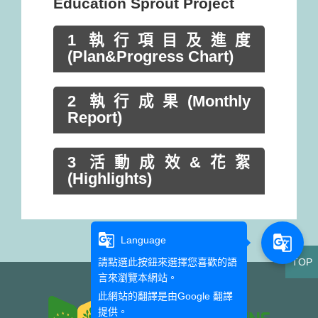
Education Sprout Project
1 執行項目及進度
(Plan&Progress Chart)
2 執行成果(Monthly
Report)
3 活動成效&花絮
(Highlights)
g_translate
g_translate
Language
請點選此按鈕來選擇您喜歡的語
TOP
言來瀏覽本網站。
此網站的翻譯是由
Google 翻譯
提供。