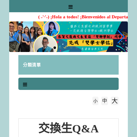
跳
到
主
( ˶'ᵕ'˶) ¡Hola a todos! ¡Bienvenidos al Departamen
要
內
容
區
塊
分類清單
大
中
字級大小
小
首頁
Q&A
交換生
Q&A