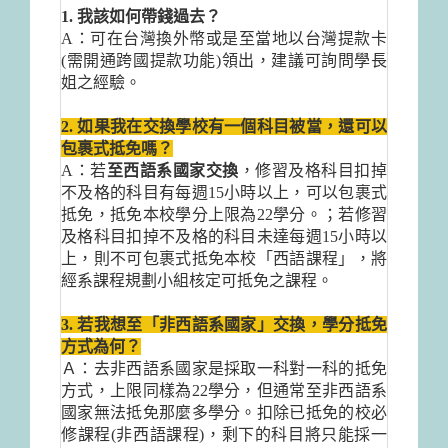
1. 我該如何帶錢過去？
A：可在台灣換外幣或是至當地以台灣提款卡
(需開通跨國提款功能)領出，建議可詢問學長
姐之經驗。
2. 如果我在交換學校有一個科目被當，還可以
包裹式抵免嗎？
A：若
至西語系國家交換
，修習及格科目扣掉
不及格的科目有每週15小時以上，可以包裹式
抵免，抵免本校學分上限為22學分。；若修習
及格科目扣掉不及格的科目未達每週15小時以
上，則不可包裹式抵免本校「西語課程」，將
經系課程規劃小組核定可抵免之課程。
3. 若我想至「非西語系國家」交換，學分抵免
方式為何？
Ａ：去非西語系國家是採取一科對一科的抵免
方式，上限同樣為22學分，但通常至非西語系
國家無法抵免那麼多學分。
扣除已抵免的校必
修課程(非西語課程)，剩下的科目將只能採一