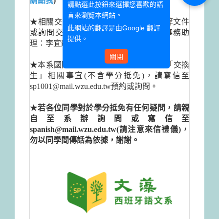
請點我
)
請點選此按鈕來選擇您喜歡的語
言來瀏覽本網站。
★相關交換生推薦函/簽證/入學許可…等文件
此網站的翻譯是由
Google 翻譯
或詢問交換生事宜，可洽詢本系國際事務助
提供。
理：李宜靜(Helen)老師。
關閉
★本系國際交流老師提供各位同學諮詢「交換
生」相關事宜(不含學分抵免)，請寫信至
sp1001@mail.wzu.edu.tw預約或詢問。
★
若各位同學對於學分抵免有任何疑問，請親
自至系辦詢問或寫信至
spanish@mail.wzu.edu.tw(請注意來信禮儀)，
勿以同學間傳話為依據，謝謝。