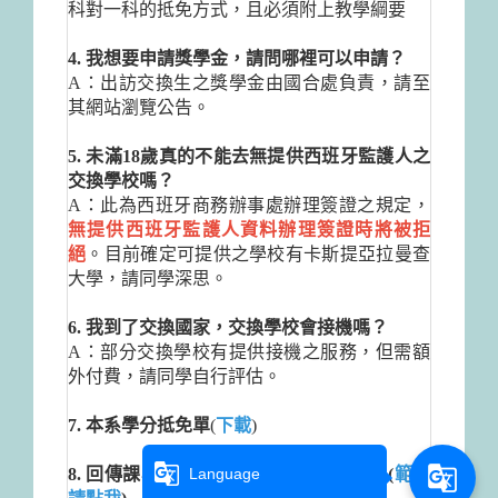
科對一科的抵免方式，且必須附上教學綱要
4. 我想要申請獎學金，請問哪裡可以申請？
A：出訪交換生之獎學金由國合處負責，請至
其網站瀏覽公告。
5. 未滿18歲真的不能去無提供西班牙監護人之
交換學校嗎？
A：此為西班牙商務辦事處辦理簽證之規定，
無提供西班牙監護人資料辦理簽證時將被拒
絕
。目前確定可提供之學校有卡斯提亞拉曼查
大學，請同學深思。
6. 我到了交換國家，交換學校會接機嗎？
A：部分交換學校有提供接機之服務，但需額
外付費，請同學自行評估。
7. 本系學分抵免單
(
下載
)
g_translate
g_translate
8. 回傳課表之範例，請使用word檔回傳 (
Language
範例