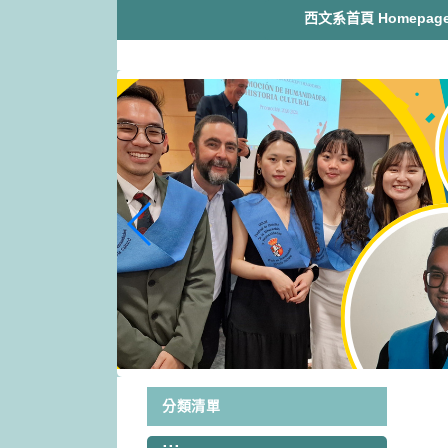
跳
西文系首頁 Homepag
到
主
要
內
容
區
塊
分類清單
:::