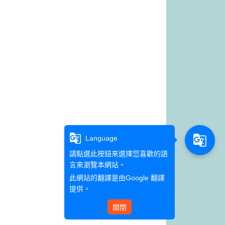
g_translate
g_translate
Language
請點選此按鈕來選擇您喜歡的語
言來瀏覽本網站。
此網站的翻譯是由
Google 翻譯
提供。
關閉