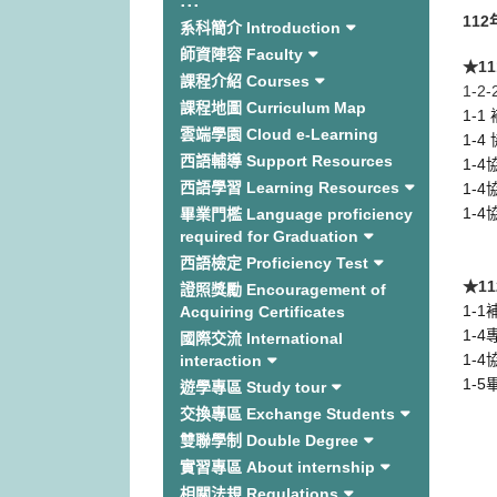
:::
11
系科簡介 Introduction
師資陣容 Faculty
★1
課程介紹 Courses
1-
課程地圖 Curriculum Map
1-1
雲端學園 Cloud e-Learning
1-
西語輔導 Support Resources
1-
西語學習 Learning Resources
1-
1-
畢業門檻 Language proficiency
required for Graduation
西語檢定 Proficiency Test
★1
證照獎勵 Encouragement of
1-
Acquiring Certificates
1-
國際交流 International
1-
interaction
1-
遊學專區 Study tour
交換專區 Exchange Students
雙聯學制 Double Degree
實習專區 About internship
相關法規 Regulations