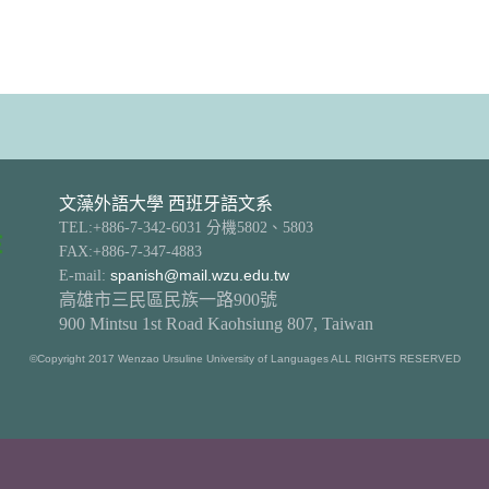
文藻外語大學 西班牙語文系
TEL:+886-7-342-6031 分機5802、5803
FAX:+886-7-347-4883
E-mail:
spanish@mail.wzu.edu.tw
高雄市三民區民族一路900號
900 Mintsu 1st Road Kaohsiung 807, Taiwan
©Copyright 2017 Wenzao Ursuline University of Languages ALL RIGHTS RESERVED