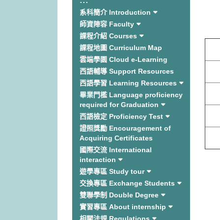
:::
系科簡介 Introduction
師資陣容 Faculty
課程介紹 Courses
課程地圖 Curriculum Map
雲端學園 Cloud e-Learning
西語輔導 Support Resources
西語學習 Learning Resources
畢業門檻 Language proficiency
required for Graduation
西語檢定 Proficiency Test
證照獎勵 Encouragement of
Acquiring Certificates
國際交流 International
interaction
遊學專區 Study tour
交換專區 Exchange Students
雙聯學制 Double Degree
實習專區 About internship
相關法規 Regulations