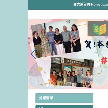
跳
西文系首頁 Homepag
到
主
要
內
容
區
塊
分類清單
:::