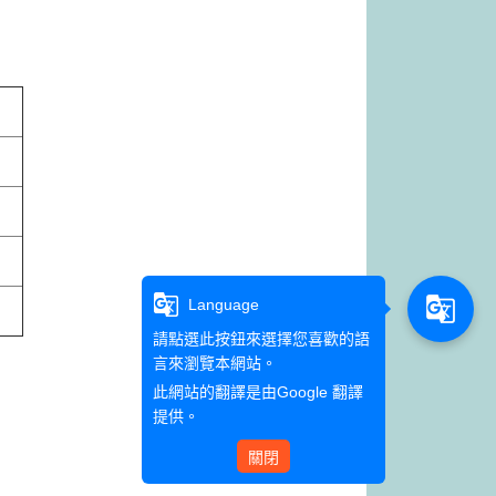
g_translate
g_translate
Language
請點選此按鈕來選擇您喜歡的語
言來瀏覽本網站。
此網站的翻譯是由
Google 翻譯
提供。
關閉