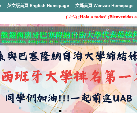
e
英文版首頁 English Homepage
文藻首頁 Wenzao Homepage
( ˶'ᵕ'˶) ¡Hola a todos! ¡Bienvenidos al 
首頁
執行成果(Monthly report)