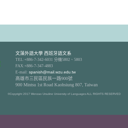
文藻外語大學 西班牙語文系
TEL:+886-7-342-6031 分機5802、5803
FAX:+886-7-347-4883
E-mail:
spanish@mail.wzu.edu.tw
高雄市三民區民族一路900號
900 Mintsu 1st Road Kaohsiung 807, Taiwan
©Copyright 2017 Wenzao Ursuline University of Languages ALL RIGHTS RESERVED