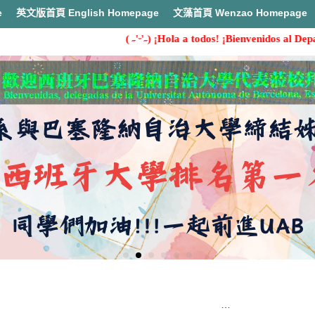
e
英文版首頁 English Homepage
文藻首頁 Wenzao Homepage
( ˶'ᵕ'˶) ¡Hola a todos! ¡Bienvenidos al Depart
首頁
證照獎勵 Encouragement of Acquiring Certificates