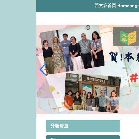
跳
西文系首頁 Homepag
到
主
要
內
容
區
塊
分類清單
:::