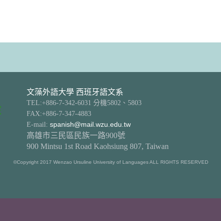
文藻外語大學 西班牙語文系
TEL:+886-7-342-6031 分機5802、5803
FAX:+886-7-347-4883
E-mail:
spanish@mail.wzu.edu.tw
高雄市三民區民族一路900號
900 Mintsu 1st Road Kaohsiung 807, Taiwan
©Copyright 2017 Wenzao Ursuline University of Languages ALL RIGHTS RESERVED