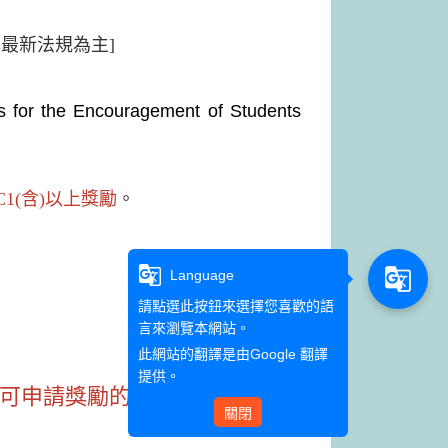
最新法規為主]
s for the Encouragement of Students
C1(含)以上獎勵
。
g_translate
g_translate
Language
請點選此按鈕來選擇您喜歡的語
言來瀏覽本網站。
此網站的翻譯是由
Google 翻譯
提供。
可申請獎勵的標準哦~
關閉