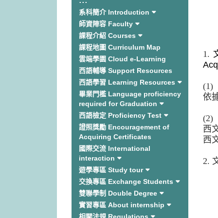
:::
系科簡介 Introduction
師資陣容 Faculty
課程介紹 Courses
課程地圖 Curriculum Map
1.
雲端學園 Cloud e-Learning
Acq
西語輔導 Support Resources
西語學習 Learning Resources
(
畢業門檻 Language proficiency
依
required for Graduation
西語檢定 Proficiency Test
(
證照獎勵 Encouragement of
西文
Acquiring Certificates
西文
國際交流 International
interaction
2.
遊學專區 Study tour
交換專區 Exchange Students
雙聯學制 Double Degree
實習專區 About internship
相關法規 Regulations