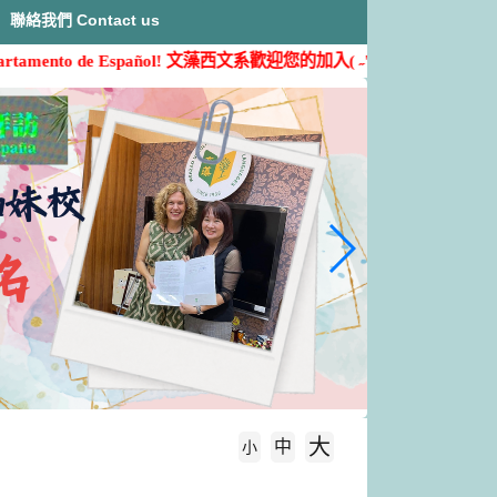
聯絡我們 Contact us
amento de Español!
文藻西文系歡迎您的加入( ˶'ᵕ'˶)
大
中
字級大小
小