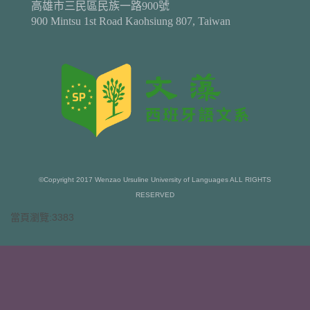
高雄市三民區民族一路900號
900 Mintsu 1st Road Kaohsiung 807, Taiwan
©Copyright 2017 Wenzao Ursuline University of Languages ALL RIGHTS
RESERVED
當頁瀏覽:3383