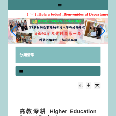
跳
到
主
( ˶'ᵕ'˶) ¡Hola a todos! ¡Bienvenidos al Departamento d
要
內
容
區
塊
分類清單
大
中
字級大小
小
首頁
高教深耕 Higher Education Sprout Project
高教深耕 Higher Education