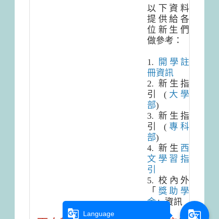
以下資料
提供給各
位新生們
做參考：
1.
開學註
冊資訊
2. 新生指
引 (
大學
部
)
3. 新生指
引 (
專科
部
)
4. 新生
西
文學習指
引
5. 校內外
「
獎助學
金
」資訊
g_translate
g_translate
Language