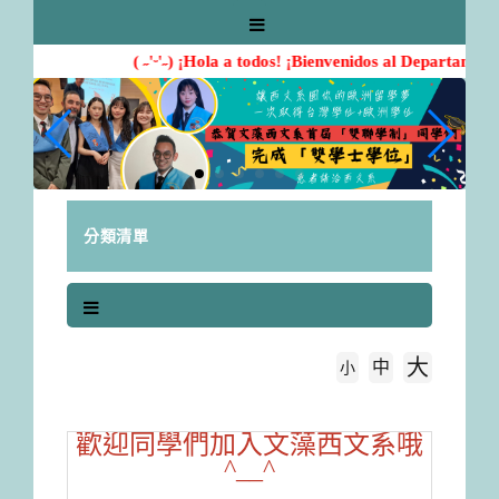
跳
到
主
( ˶'ᵕ'˶) ¡Hola a todos! ¡Bienvenidos al Departament
要
內
容
區
塊
分類清單
大
中
字級大小
小
首頁
新生入學指引
歡迎同學們加入文藻西文系哦
^__^