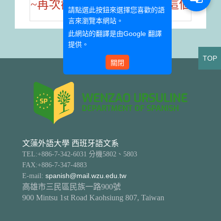
~再次歡迎大家加入西文系這個
請點選此按鈕來選擇您喜歡的語
大家庭~
言來瀏覽本網站。
此網站的翻譯是由
Google 翻譯
提供。
TOP
關閉
文藻外語大學 西班牙語文系
TEL:+886-7-342-6031 分機5802、5803
FAX:+886-7-347-4883
E-mail:
spanish@mail.wzu.edu.tw
高雄市三民區民族一路900號
900 Mintsu 1st Road Kaohsiung 807, Taiwan