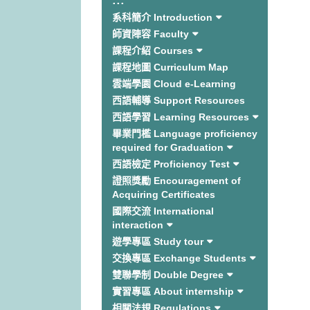
:::
系科簡介 Introduction
師資陣容 Faculty
課程介紹 Courses
課程地圖 Curriculum Map
雲端學園 Cloud e-Learning
西語輔導 Support Resources
西語學習 Learning Resources
畢業門檻 Language proficiency
required for Graduation
西語檢定 Proficiency Test
證照獎勵 Encouragement of
Acquiring Certificates
國際交流 International
interaction
遊學專區 Study tour
交換專區 Exchange Students
雙聯學制 Double Degree
實習專區 About internship
相關法規 Regulations