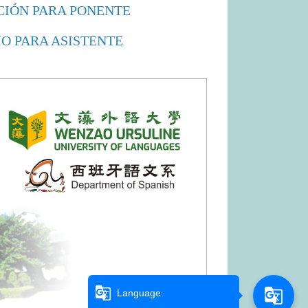
CIÓN PARA PONENTE
O PARA ASISTENTE
g_translate
g_translate
Language