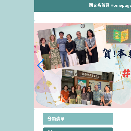
跳
西文系首頁 Homepag
到
主
要
內
容
區
塊
分類清單
:::