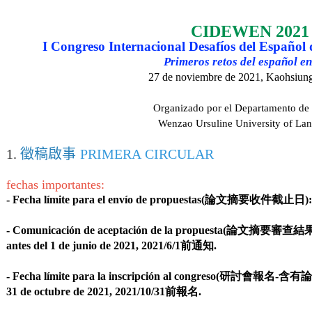
CIDEWEN 2021
I Congreso Internacional Desafíos del Español
Primeros retos del español en
27 de noviembre de 2021, Kaohsiun
Organizado por el Departamento de
Wenzao Ursuline University of La
1.
徵稿啟事
PRIMERA CIRCULAR
fechas importantes:
- Fecha límite para el envío de propuestas(
論文摘要收件截止日)
:
- Comunicación de aceptación de la propuesta(
論文摘要審查結
antes del 1 de junio de 2021, 2021/6/1
前通知
.
- Fecha límite para la inscripción al congreso(
研討會報名-含有
31 de octubre de 2021, 2021/10/31
前報名
.