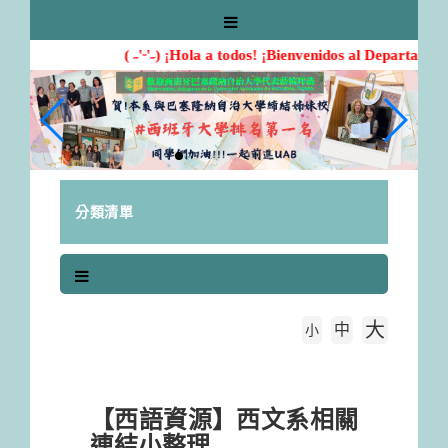
跳
到
主
( ˶'ᵕ'˶) ¡Hola a todos! ¡Bienvenidos al Departamen
要
內
容
區
塊
分類清單
大
中
字級大小
小
首頁
【西語資源】西文系相關連結小整理
【西語資源】西文系相關
連結小整理