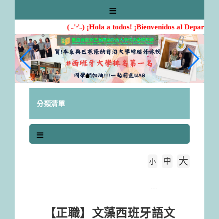
跳
到
主
( ˶'ᵕ'˶) ¡Hola a todos! ¡Bienvenidos al Departame
要
內
容
區
塊
分類清單
大
中
字級大小
小
首頁
【正職】文藻西班牙語文系「行政助理」
【正職】文藻西班牙語文