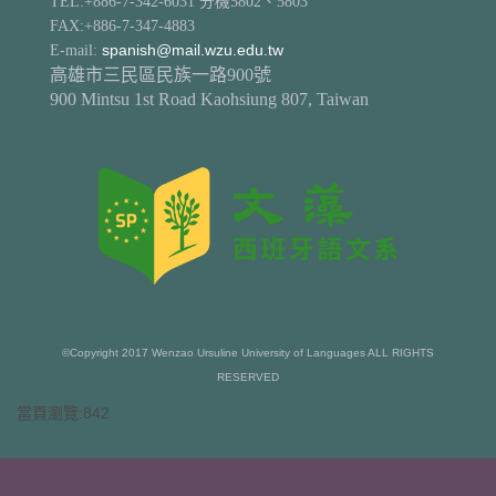
TEL:+886-7-342-6031 分機5802、5803
FAX:+886-7-347-4883
E-mail:
spanish@mail.wzu.edu.tw
高雄市三民區民族一路900號
900 Mintsu 1st Road Kaohsiung 807, Taiwan
©Copyright 2017 Wenzao Ursuline University of Languages ALL RIGHTS
RESERVED
當頁瀏覽:842