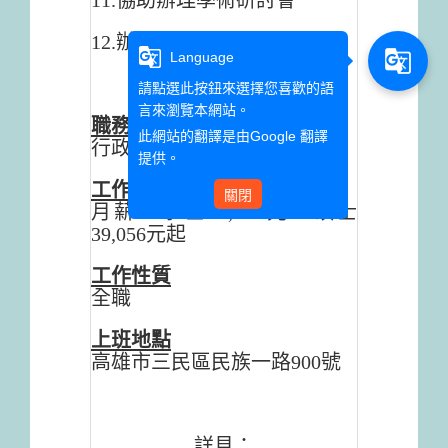
11.協助辦理學術研討會
12.辦理系主任臨時交辦事項
g_translate
g_translate
Language
請點選此按鈕來選擇您喜歡的語
言來瀏覽本網站。
職務類別
此網站的翻譯是由
Google 翻譯
行政人員
提供。
工作待遇
關閉
月薪：學士36,756元、碩士
39,056元起
工作性質
全職
上班地點
高雄市三民區民族一路900號
詳見：