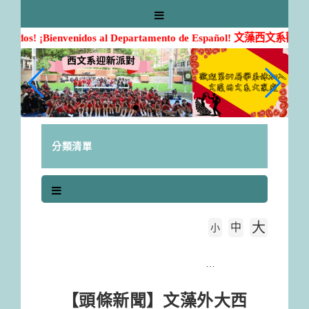
跳
到
 a todos! ¡Bienvenidos al Departamento de Español!
主
文藻西文系歡迎您的加入
要
內
容
區
塊
分類清單
大
中
字級大小
小
首頁
【頭條新聞】文藻外大西文系美食營 學生親手做西班牙蛋餅
【頭條新聞】文藻外大西