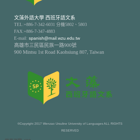
文藻外語大學 西班牙語文系
TEL:+886-7-342-6031 分機5802、5803
FAX:+886-7-347-4883
E-mail:
spanish@mail.wzu.edu.tw
高雄市三民區民族一路900號
900 Mintsu 1st Road Kaohsiung 807, Taiwan
©Copyright 2017 Wenzao Ursuline University of Languages ALL RIGHTS
RESERVED