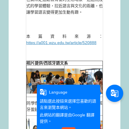
式的學習體驗，拉近語言與文化的距離，也
讓學習語言變得更加生動有趣。
本篇資料來源：
https://a001.wzu.edu.tw/article/520888
相片提供/西班牙語文系
g_translate
g_translate
Language
請點選此按鈕來選擇您喜歡的語
同學們體驗製作西班
同學們體驗製作西班
言來瀏覽本網站。
牙蛋餅
牙蛋餅
此網站的翻譯是由
Google 翻譯
提供。