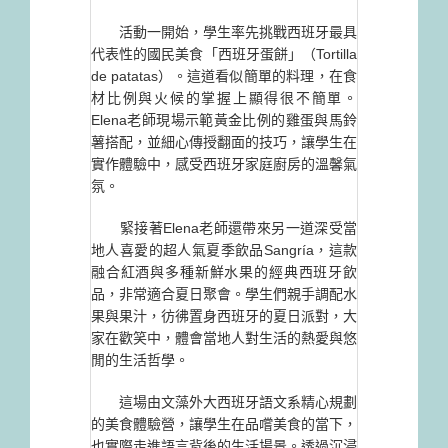
活動一開始，學生率先挑戰西班牙最具
代表性的國民美食「西班牙蛋餅」（Tortilla
de patatas）。這道看似簡單的料理，在食
材比例與火候的掌握上顯得很不簡單。
Elena老師現場示範黃金比例的雞蛋與馬鈴
薯搭配，並細心傳授翻面的技巧，讓學生在
實作體驗中，感受西班牙家庭廚房的溫馨氣
氛。
緊接著Elena老師還帶來另一道深受當
地人喜愛的超人氣夏季飲品Sangría，這款
融合紅酒與多種新鮮水果的經典西班牙飲
品，非常適合夏日聚會。學生們親手調配水
果與果汁，彷彿置身西班牙的夏日派對，大
家在歡笑中，體會當地人對生活的熱愛與悠
閒的生活哲學。
這場由文藻外大西班牙語文系精心規劃
的美食體驗營，讓學生在品嚐美食的當下，
也實際走進語言背後的生活場景。透過沉浸