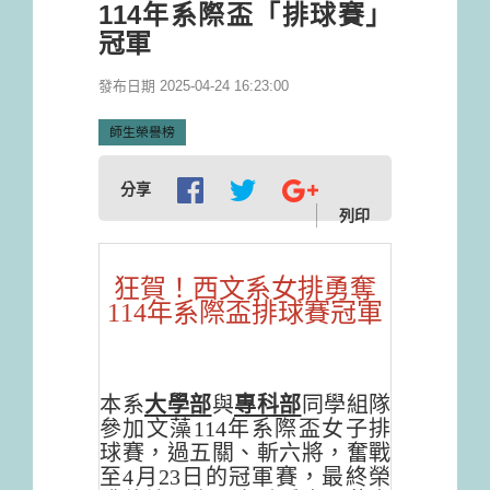
114年系際盃「排球賽」
冠軍
發布日期 2025-04-24 16:23:00
師生榮譽榜
分享
列印
狂賀！西文系女排勇奪
114年系際盃排球賽冠軍
本系
大學部
與
專科部
同學組隊
參加文藻114年系際盃女子排
球賽，過五關、斬六將，奮戰
至4月23日的冠軍賽，最終榮