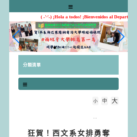
跳
到
主
( ˶'ᵕ'˶) ¡Hola a todos! ¡Bienvenidos al Departame
要
內
容
區
塊
分類清單
大
中
字級大小
小
首頁
狂賀！西文系女排勇奪114年系際盃「排球賽」冠軍
狂賀！西文系女排勇奪