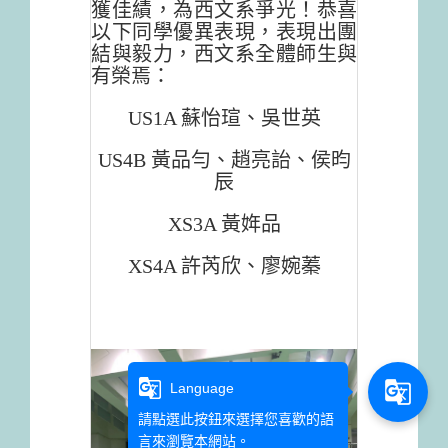
獲佳績，為西文系爭光！恭喜
以下同學優異表現，表現出團
結與毅力，西文系全體師生與
有榮焉：
US1A 蘇怡瑄、吳世英
US4B 黃品勻、趙亮詒、侯昀
辰
XS3A 黃姩品
XS4A 許芮欣、廖婉蓁
g_translate
g_translate
Language
請點選此按鈕來選擇您喜歡的語
言來瀏覽本網站。