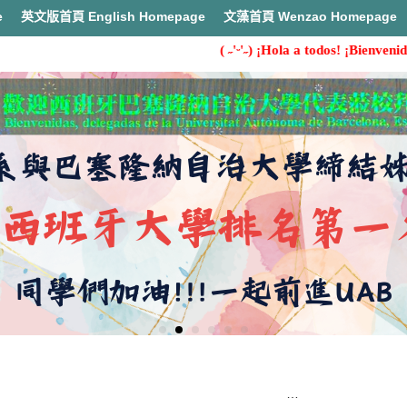
e
英文版首頁 English Homepage
文藻首頁 Wenzao Homepage
( ˶'ᵕ'˶) ¡Hola a todos! ¡Bienvenidos al
首頁
狂賀！本系專科部第21屆校友「李岳融學長（21S）」榮任中華民國駐墨西哥大使