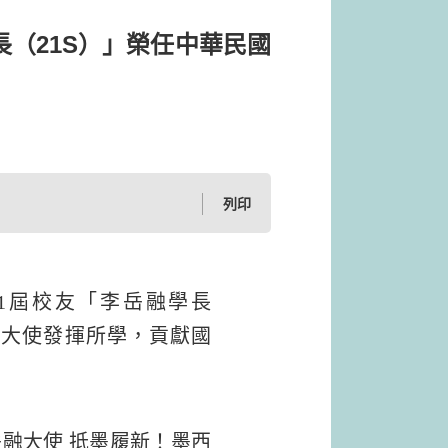
長（21S）」榮任中華民國
列印
1屆校友「李岳融學長
李大使發揮所學，貢獻國
融大使 抵墨履新！墨西