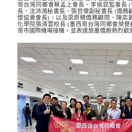
哥台灣同鄉會蔡孟上會長、李侯昆監事長 (
長、沈沛鴻秘書長、張哲偉副秘書長 (僑務
懷協會會長)，以及梁原精僑務顧問、陳奕
化學院張清雲校長 (墨西哥台灣同鄉會榮譽
哥市國際機場接機，並表達旅墨僑胞熱烈歡