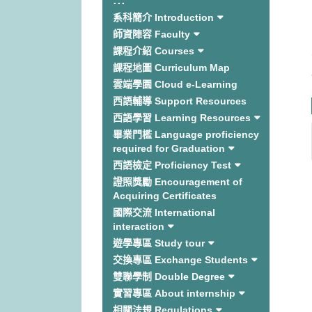
:::
系科簡介 Introduction
師資陣容 Faculty
課程介紹 Courses
課程地圖 Curriculum Map
雲端學園 Cloud e-Learning
西語輔導 Support Resources
西語學習 Learning Resources
畢業門檻 Language proficiency
required for Graduation
西語檢定 Proficiency Test
證照獎勵 Encouragement of
Acquiring Certificates
國際交流 International
interaction
遊學專區 Study tour
交換專區 Exchange Students
雙聯學制 Double Degree
實習專區 About internship
相關法規 Regulations