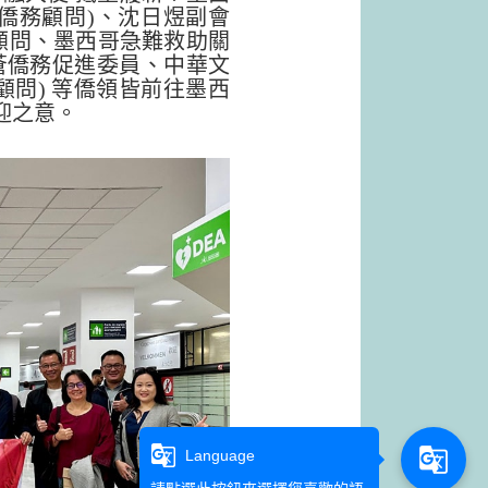
僑務顧問)、沈日煜副會
顧問、墨西哥急難救助關
蒼僑務促進委員、中華文
顧問) 等僑領皆前往墨西
迎之意。
g_translate
g_translate
Language