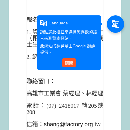
報名資訊：
g_translate
g_translate
Language
1. 資格：本校大三、大四學生
請點選此按鈕來選擇您喜歡的語
（限20-29歲本國籍青年，
碩
言來瀏覽本網站。
士生不符合資格）
此網站的翻譯是由
Google 翻譯
提供。
2. 網址：
按我
關閉
聯絡窗口：
高雄市工業會 蔡經理、林經理
電話：(07) 2418017 轉205或
208
信箱：
shang@factory.org.tw