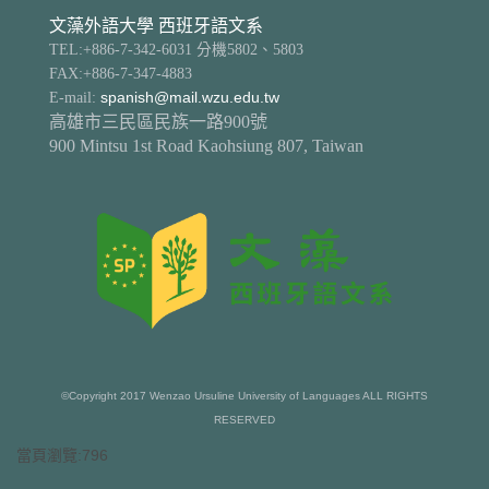
文藻外語大學 西班牙語文系
TEL:+886-7-342-6031 分機5802、5803
FAX:+886-7-347-4883
E-mail:
spanish@mail.wzu.edu.tw
高雄市三民區民族一路900號
900 Mintsu 1st Road Kaohsiung 807, Taiwan
©Copyright 2017 Wenzao Ursuline University of Languages ALL RIGHTS
RESERVED
當頁瀏覽:796