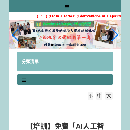
跳
到
主
( ˶'ᵕ'˶) ¡Hola a todos! ¡Bienvenidos al Departamen
要
內
容
區
塊
分類清單
大
中
字級大小
小
首頁
【培訓】免費「AI人工智慧產業培訓課程」(轉知)
【培訓】免費「AI人工智