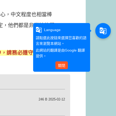
細心，中文程度也相當棒
定，他們都是非常棒的學
g_translate
g_translate
Language
請點選此按鈕來選擇您喜歡的語
言來瀏覽本網站。
此網站的翻譯是由
Google 翻譯
中，請務必遵守預約規定
提供。
關閉
246 B 2025-02-12