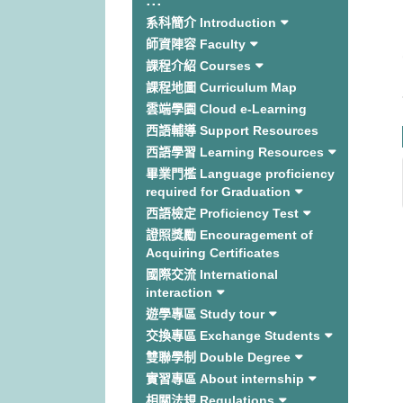
:::
系科簡介 Introduction
師資陣容 Faculty
課程介紹 Courses
課程地圖 Curriculum Map
雲端學園 Cloud e-Learning
西語輔導 Support Resources
西語學習 Learning Resources
畢業門檻 Language proficiency
required for Graduation
西語檢定 Proficiency Test
證照獎勵 Encouragement of
Acquiring Certificates
國際交流 International
interaction
遊學專區 Study tour
交換專區 Exchange Students
雙聯學制 Double Degree
實習專區 About internship
相關法規 Regulations