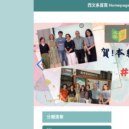
跳
西文系首頁 Homepag
到
主
要
內
容
區
塊
分類清單
:::