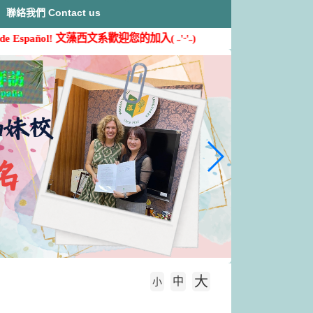
聯絡我們 Contact us
pañol!
文藻西文系歡迎您的加入( ˶'ᵕ'˶)
大
中
字級大小
小