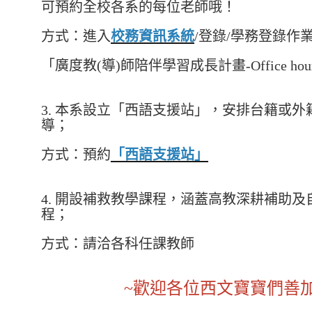
可預約全校各系的每位老師哦！
方式：進入
校務資訊系統
/登錄/學務登錄作業
「廣度教(導)師陪伴學習成長計畫-Office hou
3. 本系設立「西語支援站」，安排台籍或
導；
方式：預約
「西語支援站」
4. 開設補救教學課程，涵蓋高教深耕補助
程；
方式：請洽各科任課教師
~歡迎各位西文寶寶們善