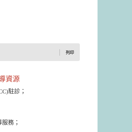
列印
導資源
CC)駐診；
輔導服務；