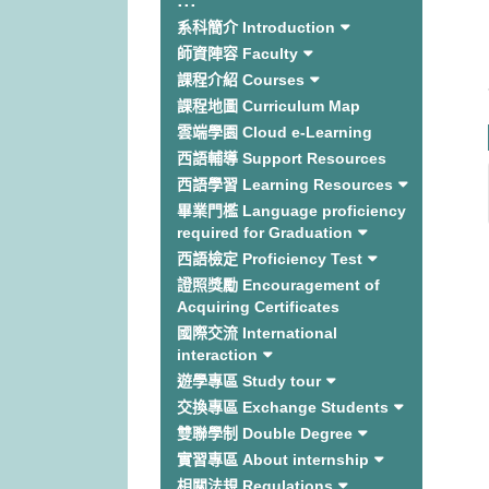
:::
系科簡介 Introduction
師資陣容 Faculty
課程介紹 Courses
課程地圖 Curriculum Map
雲端學園 Cloud e-Learning
西語輔導 Support Resources
西語學習 Learning Resources
畢業門檻 Language proficiency
required for Graduation
西語檢定 Proficiency Test
證照獎勵 Encouragement of
Acquiring Certificates
國際交流 International
interaction
遊學專區 Study tour
交換專區 Exchange Students
雙聯學制 Double Degree
實習專區 About internship
相關法規 Regulations