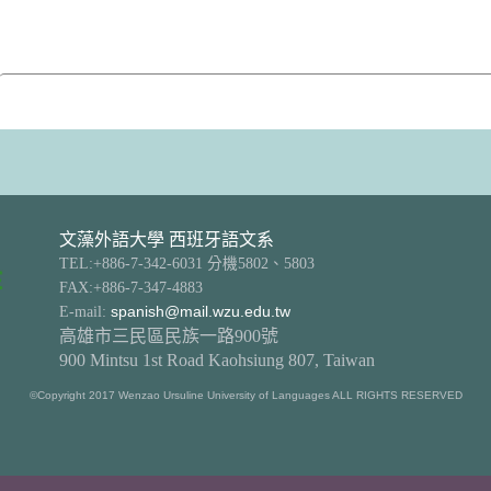
文藻外語大學 西班牙語文系
TEL:+886-7-342-6031 分機5802、5803
FAX:+886-7-347-4883
E-mail:
spanish@mail.wzu.edu.tw
高雄市三民區民族一路900號
900 Mintsu 1st Road Kaohsiung 807, Taiwan
©Copyright 2017 Wenzao Ursuline University of Languages ALL RIGHTS RESERVED