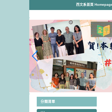
跳
西文系首頁 Homepag
到
主
要
內
容
區
塊
分類清單
:::