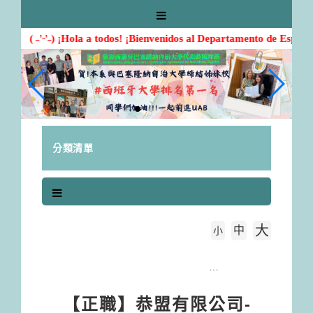
跳
到
主
( ˶'ᵕ'˶) ¡Hola a todos! ¡Bienvenidos al Departamento de Español!
要
內
容
區
塊
分類清單
大
中
字級大小
小
首頁
【正職】恭盟有限公司-西班牙文業務助理(已截止)
【正職】恭盟有限公司-