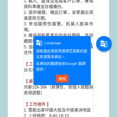
1.
輸入、處理並追蹤客戶訂單，確保
資料準確並存檔備份。
2.
提供報價、確認訂單，並掌握出貨
進度與交期。
3.
參加國際性展覽，拓展人脈與市
場。
4.
維持與新舊客戶的良好關係，並持
續開發潛在客戶。
g_translate
g_translate
Language
5.
協助主管交辦的其他事項，與團隊
請點選此按鈕來選擇您喜歡的語
合作互助。
言來瀏覽本網站。
此網站的翻譯是由
Google 翻譯
【
工作地點
】
提供。
台北市大安區
關閉
【
薪資範圍
】
月薪
32k-36k
（具彈性，依個人經驗與
表現調整）
【
工作條件
】
1.
需能出差中國大陸及中南美洲地區
2.
上班時間：
8:40-18:10