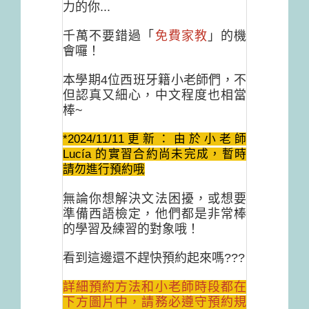
力的你...
千萬不要錯過「
免費家教
」的機
會囉！
本學期4位西班牙籍小老師們，不
但認真又細心，中文程度也相當
棒~
*2024/11/11更新：由於小老師
Lucía 的實習合約尚未完成，暫時
請勿進行預約哦
無論你想解決文法困擾，或想要
準備西語檢定，他們都是非常棒
的學習及練習的對象哦！
看到這邊還不趕快預約起來嗎???
詳細預約方法和小老師時段都在
下方圖片中，請務必遵守預約規