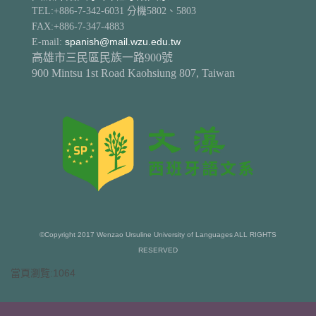
TEL:+886-7-342-6031 分機5802、5803
FAX:+886-7-347-4883
E-mail:
spanish@mail.wzu.edu.tw
高雄市三民區民族一路900號
900 Mintsu 1st Road Kaohsiung 807, Taiwan
©Copyright 2017 Wenzao Ursuline University of Languages ALL RIGHTS
RESERVED
當頁瀏覽:1064