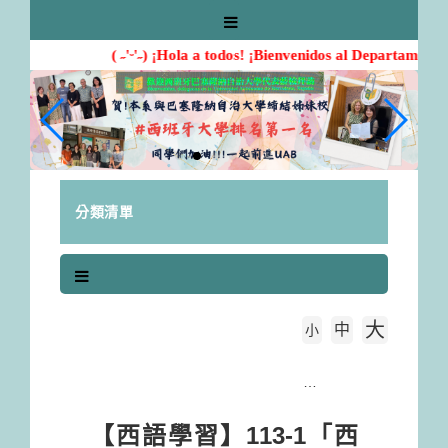
跳
到
主
( ˶'ᵕ'˶) ¡Hola a todos! ¡Bienvenidos al Departamento 
要
內
容
區
塊
分類清單
大
中
字級大小
小
首頁
【西語學習】113-1「西語支援站」上線！立即預約外籍小老師！
【西語學習】113-1「西